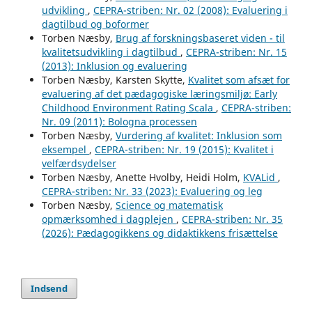
udvikling
,
CEPRA-striben: Nr. 02 (2008): Evaluering i
dagtilbud og boformer
Torben Næsby,
Brug af forskningsbaseret viden - til
kvalitetsudvikling i dagtilbud
,
CEPRA-striben: Nr. 15
(2013): Inklusion og evaluering
Torben Næsby, Karsten Skytte,
Kvalitet som afsæt for
evaluering af det pædagogiske læringsmiljø: Early
Childhood Environment Rating Scala
,
CEPRA-striben:
Nr. 09 (2011): Bologna processen
Torben Næsby,
Vurdering af kvalitet: Inklusion som
eksempel
,
CEPRA-striben: Nr. 19 (2015): Kvalitet i
velfærdsydelser
Torben Næsby, Anette Hvolby, Heidi Holm,
KVALid
,
CEPRA-striben: Nr. 33 (2023): Evaluering og leg
Torben Næsby,
Science og matematisk
opmærksomhed i dagplejen
,
CEPRA-striben: Nr. 35
(2026): Pædagogikkens og didaktikkens frisættelse
Indsend