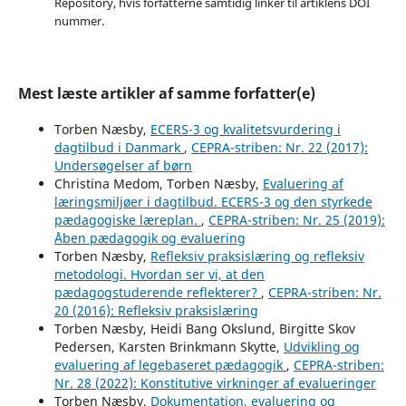
Repository, hvis forfatterne samtidig linker til artiklens DOI
nummer.
Mest læste artikler af samme forfatter(e)
Torben Næsby,
ECERS-3 og kvalitetsvurdering i
dagtilbud i Danmark
,
CEPRA-striben: Nr. 22 (2017):
Undersøgelser af børn
Christina Medom, Torben Næsby,
Evaluering af
læringsmiljøer i dagtilbud. ECERS-3 og den styrkede
pædagogiske læreplan.
,
CEPRA-striben: Nr. 25 (2019):
Åben pædagogik og evaluering
Torben Næsby,
Refleksiv praksislæring og refleksiv
metodologi. Hvordan ser vi, at den
pædagogstuderende reflekterer?
,
CEPRA-striben: Nr.
20 (2016): Refleksiv praksislæring
Torben Næsby, Heidi Bang Okslund, Birgitte Skov
Pedersen, Karsten Brinkmann Skytte,
Udvikling og
evaluering af legebaseret pædagogik
,
CEPRA-striben:
Nr. 28 (2022): Konstitutive virkninger af evalueringer
Torben Næsby,
Dokumentation, evaluering og