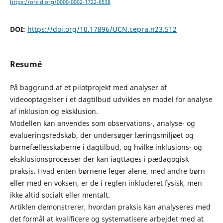
https://orcid.org/0000-0002-1722-6538
DOI:
https://doi.org/10.17896/UCN.cepra.n23.512
Resumé
På baggrund af et pilotprojekt med analyser af
videooptagelser i et dagtilbud udvikles en model for analyse
af inklusion og eksklusion.
Modellen kan anvendes som observations-, analyse- og
evalueringsredskab, der undersøger læringsmiljøet og
børnefællesskaberne i dagtilbud, og hvilke inklusions- og
eksklusionsprocesser der kan iagttages i pædagogisk
praksis. Hvad enten børnene leger alene, med andre børn
eller med en voksen, er de i reglen inkluderet fysisk, men
ikke altid socialt eller mentalt.
Artiklen demonstrerer, hvordan praksis kan analyseres med
det formål at kvalificere og systematisere arbejdet med at