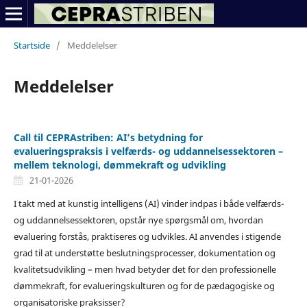
Startside
/
Meddelelser
Meddelelser
Call til CEPRAstriben: AI’s betydning for
evalueringspraksis i velfærds- og uddannelsessektoren –
mellem teknologi, dømmekraft og udvikling
21-01-2026
I takt med at kunstig intelligens (AI) vinder indpas i både velfærds-
og uddannelsessektoren, opstår nye spørgsmål om, hvordan
evaluering forstås, praktiseres og udvikles. AI anvendes i stigende
grad til at understøtte beslutningsprocesser, dokumentation og
kvalitetsudvikling – men hvad betyder det for den professionelle
dømmekraft, for evalueringskulturen og for de pædagogiske og
organisatoriske praksisser?