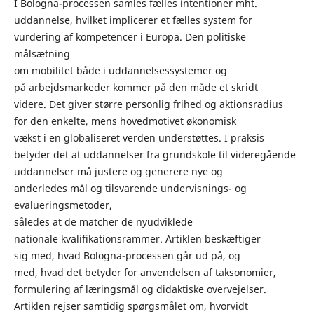
I Bologna-processen samles fælles intentioner mht.
uddannelse, hvilket implicerer et fælles system for
vurdering af kompetencer i Europa. Den politiske
målsætning
om mobilitet både i uddannelsessystemer og
på arbejdsmarkeder kommer på den måde et skridt
videre. Det giver større personlig frihed og aktionsradius
for den enkelte, mens hovedmotivet økonomisk
vækst i en globaliseret verden understøttes. I praksis
betyder det at uddannelser fra grundskole til videregående
uddannelser må justere og generere nye og
anderledes mål og tilsvarende undervisnings- og
evalueringsmetoder,
således at de matcher de nyudviklede
nationale kvalifikationsrammer. Artiklen beskæftiger
sig med, hvad Bologna-processen går ud på, og
med, hvad det betyder for anvendelsen af taksonomier,
formulering af læringsmål og didaktiske overvejelser.
Artiklen rejser samtidig spørgsmålet om, hvorvidt