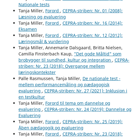
Nationale tests
Tanja Miller,
Forord
,
CEPRA-striben: Nr. 01 (2008):
Læsning og evaluering
Tanja Miller,
Forord
,
CEPRA-striben: Nr. 16 (2014):
Eksamen
Tanja Miller,
Forord
,
CEPRA-striben: Nr. 12 (2012):
Læringsmål & vurdering
Tanja Miller, Annemarie Dalsgaard, Britta Nielsen,
Camilla Finsterbach Kaup,
"Det gode Måltid" som
brobygger til sundhed, kultur og integration
,
CEPRA-
striben: Nr. 23 (2018): Overgange mellem
læringskontekster
Palle Rasmussen, Tanja Miller,
De nationale test -
mellem performancemåling og pædagogisk
evaluering
,
CEPRA-striben: Nr. 27 (2021): Inklusion i
en testkultur
Tanja Miller,
Forord til tema om dannelse og
evaluering
,
CEPRA-striben: Nr. 24 (2019): Dannelse og
Evaluering
Tanja Miller,
Forord
,
CEPRA-striben: Nr. 25 (2019):
Åben pædagogik og evaluering
Tanja Miller,
Forord
,
CEPRA-striben: Nr. 23 (2018):