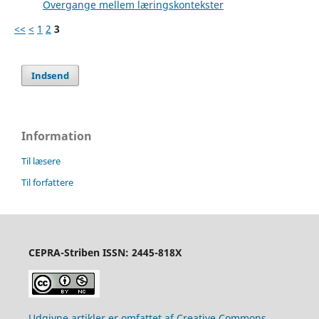
Overgange mellem læringskontekster
<<
<
1
2
3
Indsend
Information
Til læsere
Til forfattere
CEPRA-Striben ISSN: 2445-818X
Udgivne artikler er omfattet af Creative Commons