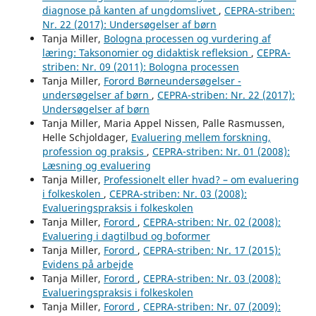
diagnose på kanten af ungdomslivet
,
CEPRA-striben:
Nr. 22 (2017): Undersøgelser af børn
Tanja Miller,
Bologna processen og vurdering af
læring: Taksonomier og didaktisk refleksion
,
CEPRA-
striben: Nr. 09 (2011): Bologna processen
Tanja Miller,
Forord Børneundersøgelser -
undersøgelser af børn
,
CEPRA-striben: Nr. 22 (2017):
Undersøgelser af børn
Tanja Miller, Maria Appel Nissen, Palle Rasmussen,
Helle Schjoldager,
Evaluering mellem forskning,
profession og praksis
,
CEPRA-striben: Nr. 01 (2008):
Læsning og evaluering
Tanja Miller,
Professionelt eller hvad? – om evaluering
i folkeskolen
,
CEPRA-striben: Nr. 03 (2008):
Evalueringspraksis i folkeskolen
Tanja Miller,
Forord
,
CEPRA-striben: Nr. 02 (2008):
Evaluering i dagtilbud og boformer
Tanja Miller,
Forord
,
CEPRA-striben: Nr. 17 (2015):
Evidens på arbejde
Tanja Miller,
Forord
,
CEPRA-striben: Nr. 03 (2008):
Evalueringspraksis i folkeskolen
Tanja Miller,
Forord
,
CEPRA-striben: Nr. 07 (2009):