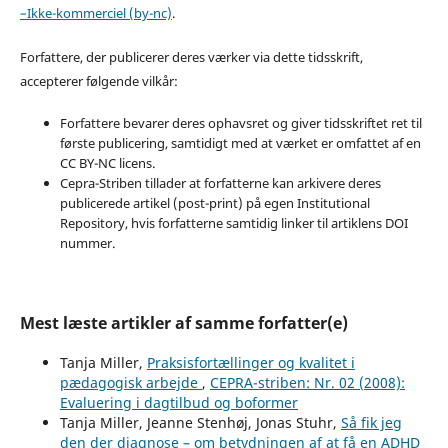
–Ikke-kommerciel (by-nc)
.
Forfattere, der publicerer deres værker via dette tidsskrift,
accepterer følgende vilkår:
Forfattere bevarer deres ophavsret og giver tidsskriftet ret til
første publicering, samtidigt med at værket er omfattet af en
CC BY-NC licens.
Cepra-Striben tillader at forfatterne kan arkivere deres
publicerede artikel (post-print) på egen Institutional
Repository, hvis forfatterne samtidig linker til artiklens DOI
nummer.
Mest læste artikler af samme forfatter(e)
Tanja Miller,
Praksisfortællinger og kvalitet i
pædagogisk arbejde
,
CEPRA-striben: Nr. 02 (2008):
Evaluering i dagtilbud og boformer
Tanja Miller, Jeanne Stenhøj, Jonas Stuhr,
Så fik jeg
den der diagnose – om betydningen af at få en ADHD