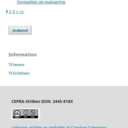
Innovation og evaluering
1
2
3
>
>>
Indsend
Information
Til læsere
Til forfattere
CEPRA-Striben ISSN: 2445-818X
Udgivne artikler er omfattet af Creative Commons