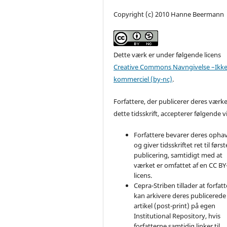
Copyright (c) 2010 Hanne Beermann
Dette værk er under følgende licens
Creative Commons Navngivelse –Ikke
kommerciel (by-nc)
.
Forfattere, der publicerer deres værke
dette tidsskrift, accepterer følgende vi
Forfattere bevarer deres opha
og giver tidsskriftet ret til først
publicering, samtidigt med at
værket er omfattet af en CC B
licens.
Cepra-Striben tillader at forfat
kan arkivere deres publicerede
artikel (post-print) på egen
Institutional Repository, hvis
forfatterne samtidig linker til