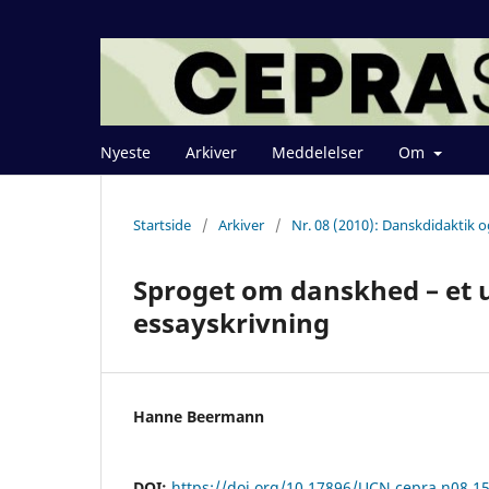
Nyeste
Arkiver
Meddelelser
Om
Startside
/
Arkiver
/
Nr. 08 (2010): Danskdidaktik o
Sproget om danskhed – et u
essayskrivning
Hanne Beermann
DOI:
https://doi.org/10.17896/UCN.cepra.n08.1