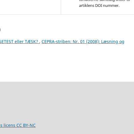
artiklens DOI nummer.
)
SETEST eller TÆSK?
,
CEPRA-striben: Nr. 01 (2008): Læsning og
ns licens CC BY-NC