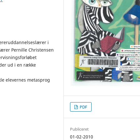
læreruddannelseslærer i
ærer Pernille Christensen
ervisningsforløbet
der ud i en række
ikle elevernes metasprog
PDF
Publiceret
01-02-2010