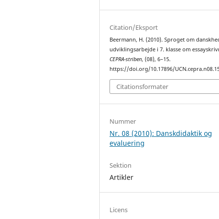
Citation/Eksport
Beermann, H. (2010). Sproget om danskhed
udviklingsarbejde i 7. klasse om essayskriv
CEPRA-striben
, (08), 6–15.
https://doi.org/10.17896/UCN.cepra.n08.1
Citationsformater
Nummer
Nr. 08 (2010): Danskdidaktik og
evaluering
Sektion
Artikler
Licens