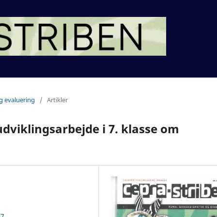
g evaluering
/
Artikler
dviklingsarbejde i 7. klasse om
57