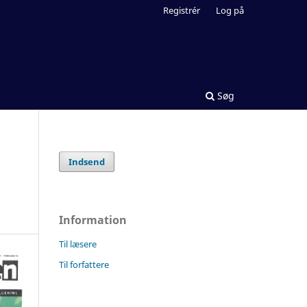
Registrér
Log på
Søg
Indsend
Information
Til læsere
Til forfattere