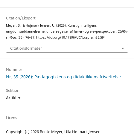
Citation/Eksport
Meyer, B., & Højmark Jensen, U. (2026). Kunstig intelligens i
ungdomsuddannelserne: undersøgelser af lærer- og elevperspektiver.
CEPRA-
striben
, (35), 76–87. https://doi.org/10.17896/UCN.cepra.n35.594
Citationsformater
Nummer
Nr. 35 (2026): Pædagogikkens og didaktikkens frisættelse
Sektion
Artikler
Licens
Copyright (c) 2026 Bente Meyer, Ulla Højmark Jensen