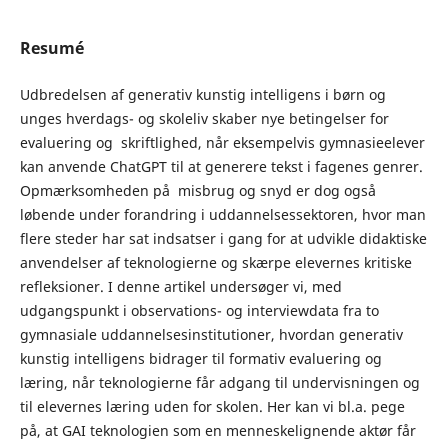
Resumé
Udbredelsen af generativ kunstig intelligens i børn og
unges hverdags- og skoleliv skaber nye betingelser for
evaluering og skriftlighed, når eksempelvis gymnasieelever
kan anvende ChatGPT til at generere tekst i fagenes genrer.
Opmærksomheden på misbrug og snyd er dog også
løbende under forandring i uddannelsessektoren, hvor man
flere steder har sat indsatser i gang for at udvikle didaktiske
anvendelser af teknologierne og skærpe elevernes kritiske
refleksioner. I denne artikel undersøger vi, med
udgangspunkt i observations- og interviewdata fra to
gymnasiale uddannelsesinstitutioner, hvordan generativ
kunstig intelligens bidrager til formativ evaluering og
læring, når teknologierne får adgang til undervisningen og
til elevernes læring uden for skolen. Her kan vi bl.a. pege
på, at GAI teknologien som en menneskelignende aktør får