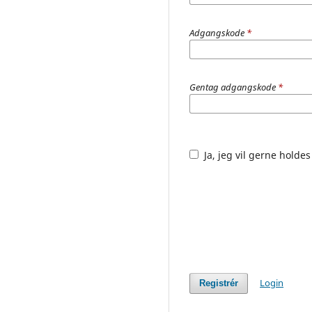
Adgangskode
*
Gentag adgangskode
*
Ja, jeg vil gerne hold
Login
Registrér