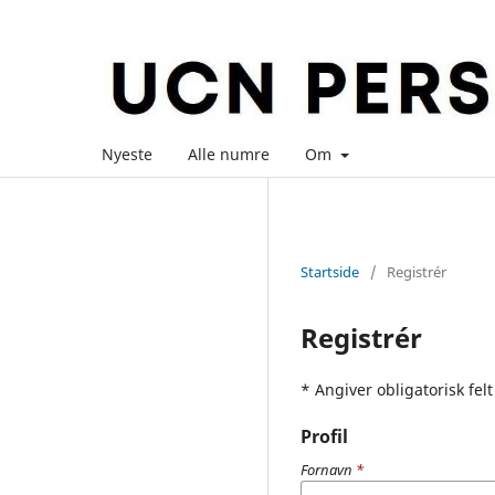
Nyeste
Alle numre
Om
Startside
/
Registrér
Registrér
* Angiver obligatorisk felt
Profil
Fornavn
*