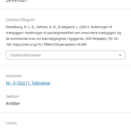
28-09-2021
Citation/Eksport
Heiselberg, H. L. D., Selman, A. D., & Søgaard, L. (2021). Holdninger til
træbyggeri: Holdninger til paradigmeskiftet hen imod mere træbyggeri og
de kommende krav om bæredygtighed i byggeriet.
UCN Perspektiv
, (9), 92–
100. https://doi.org/10.17896/UCN.perspektiv.n9.450
Citationsformater
Nummer
Nr. 9 (2021): Teknologi
Sektion
Artikler
Licens