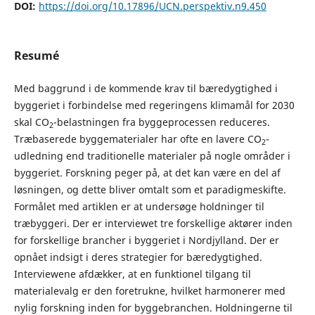
DOI:
https://doi.org/10.17896/UCN.perspektiv.n9.450
Resumé
Med baggrund i de kommende krav til bæredygtighed i
byggeriet i forbindelse med regeringens klimamål for 2030
skal CO
-belastningen fra byggeprocessen reduceres.
2
Træbaserede byggematerialer har ofte en lavere CO
-
2
udledning end traditionelle materialer på nogle områder i
byggeriet. Forskning peger på, at det kan være en del af
løsningen, og dette bliver omtalt som et paradigmeskifte.
Formålet med artiklen er at undersøge holdninger til
træbyggeri. Der er interviewet tre forskellige aktører inden
for forskellige brancher i byggeriet i Nordjylland. Der er
opnået indsigt i deres strategier for bæredygtighed.
Interviewene afdækker, at en funktionel tilgang til
materialevalg er den foretrukne, hvilket harmonerer med
nylig forskning inden for byggebranchen. Holdningerne til